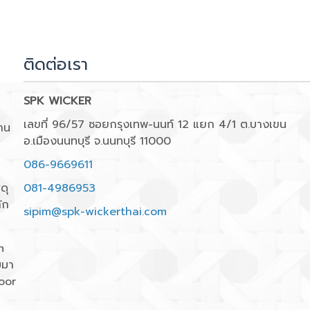
ติดต่อเรา
SPK WICKER
เลขที่ 96/57 ซอยกรุงเทพ-นนท์ 12 แยก 4/1 ต.บางเขน
าน
อ.เมืองนนทบุรี จ.นนทบุรี 11000
086-9669611
ดุ
081-4986953
ัก
sipim@spk-wickerthai.com
m
บมา
oor