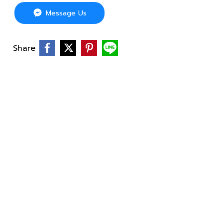
Message Us
Share