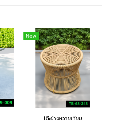
New
โต๊ะข้างหวายเทียม