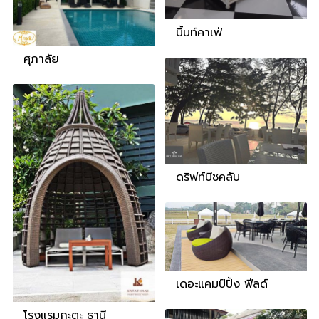
มิ้นท์คาเฟ่
ศุภาลัย
ดริฟท์บีชคลับ
เดอะแคมป์ปิ้ง ฟีลด์
โรงแรมกะตะ ธานี