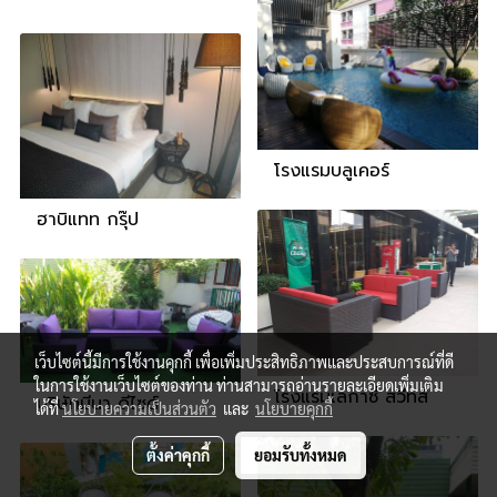
โรงแรมบลูเคอร์
ฮาบิแทท กรุ๊ป
เว็บไซต์นี้มีการใช้งานคุกกี้ เพื่อเพิ่มประสิทธิภาพและประสบการณ์ที่ดี
ในการใช้งานเว็บไซต์ของท่าน ท่านสามารถอ่านรายละเอียดเพิ่มเติม
โรงแรมเลกาซี่ สวีทส์
บริษัทมีนา ดีไซด์
ได้ที่
นโยบายความเป็นส่วนตัว
และ
นโยบายคุกกี้
ตั้งค่าคุกกี้
ยอมรับทั้งหมด