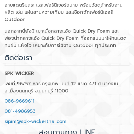
อาบแดดริมสระ และเฟอร์นิเจอร์สนาม พร้อมวัสดุสำหรับงาน
ผลิต เช่น แผ่นสานหวายเทียม และเชือกถักเฟอร์นิเจอร์
Outdoor
นอกจากนี้ยังมี เบาะนั่งกลางแจ้ง Quick Dry Foam และ
ฟองน้ำกลางแจ้ง Quick Dry Foam ที่ออกแบบมาให้ทนแดด
ทนฝน แห้งไว เหมาะกับการใช้งาน Outdoor ทุกประเภท
ติดต่อเรา
SPK WICKER
เลขที่ 96/57 ซอยกรุงเทพ-นนท์ 12 แยก 4/1 ต.บางเขน
อ.เมืองนนทบุรี จ.นนทบุรี 11000
086-9669611
081-4986953
sipim@spk-wickerthai.com
สอบถามทาง LINE