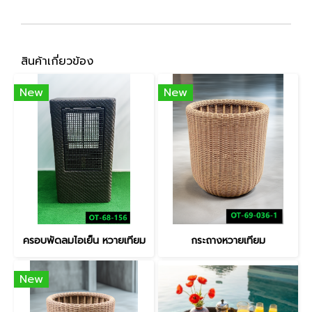
สินค้าเกี่ยวข้อง
New
New
ครอบพัดลมไอเย็น หวายเทียม
กระถางหวายเทียม
New