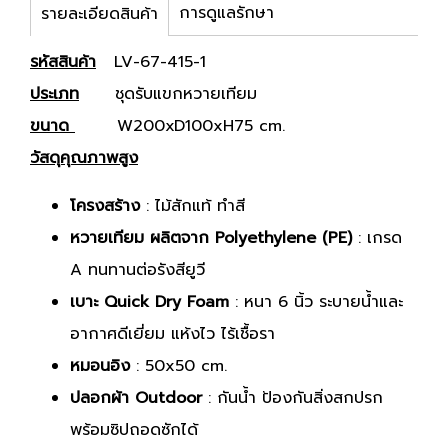
การดูแลรักษา
รายละเอียดสินค้า
รหัสสินค้า
LV-67-415-1
ประเภท
ชุดรับแขกหวายเทียม
ขนาด
W200xD100xH75 cm.
วัสดุคุณภาพสูง
โครงสร้าง
: ไม้สักแท้ ทำสี
หวายเทียม ผลิตจาก Polyethylene (PE)
: เกรด
A ทนทานต่อรังสียูวี
เบาะ Quick Dry Foam
: หนา 6 นิ้ว ระบายน้ำและ
อากาศดีเยี่ยม แห้งไว ไร้เชื้อรา
หมอนอิง
: 50x50 cm.
ปลอกผ้า Outdoor
: กันน้ำ ป้องกันสิ่งสกปรก
พร้อมซิปถอดซักได้