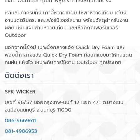
เชือก Outdoor คุณภาพสูง ราคาโรงงานโดยตรง
เรามีสินค้าครบทั้ง เก้าอี้หวายเทียม โซฟาหวายเทียม เตียง
อาบแดดริมสระ และเฟอร์นิเจอร์สนาม พร้อมวัสดุสำหรับงาน
ผลิต เช่น แผ่นสานหวายเทียม และเชือกถักเฟอร์นิเจอร์
Outdoor
นอกจากนี้ยังมี เบาะนั่งกลางแจ้ง Quick Dry Foam และ
ฟองน้ำกลางแจ้ง Quick Dry Foam ที่ออกแบบมาให้ทนแดด
ทนฝน แห้งไว เหมาะกับการใช้งาน Outdoor ทุกประเภท
ติดต่อเรา
SPK WICKER
เลขที่ 96/57 ซอยกรุงเทพ-นนท์ 12 แยก 4/1 ต.บางเขน
อ.เมืองนนทบุรี จ.นนทบุรี 11000
086-9669611
081-4986953