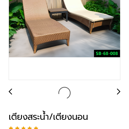
เตียงสระน้ำ/เตียงนอน