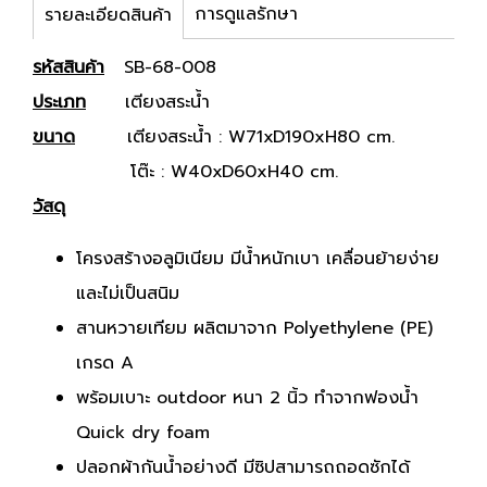
การดูแลรักษา
รายละเอียดสินค้า
รหัสสินค้า
SB-68-008
ประเภท
เตียงสระน้ำ
ขนาด
เตียงสระน้ำ : W71xD190xH80 cm.
โต๊ะ : W40xD60xH40 cm.
วัสดุ
โครงสร้างอลูมิเนียม มีน้ำหนักเบา เคลื่อนย้ายง่าย
และไม่เป็นสนิม
สานหวายเทียม ผลิตมาจาก Polyethylene (PE)
เกรด A
พร้อมเบาะ outdoor หนา 2 นิ้ว ทำจากฟองน้ำ
Quick dry foam
ปลอกผ้ากันน้ำอย่างดี มีซิปสามารถถอดซักได้