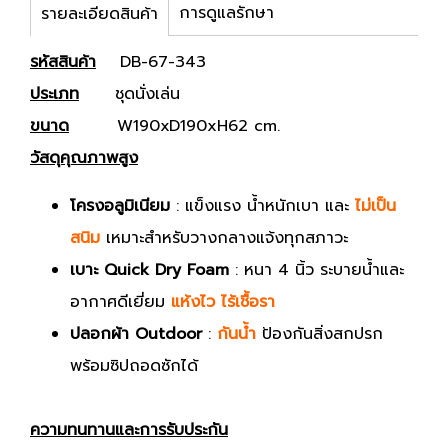
การดูแลรักษา
รายละเอียดสินค้า
รหัสสินค้า
DB-67-343
ประเภท
ชุดนั่งเล่น
ขนาด
W190xD190xH62 cm.
วัสดุคุณภาพสูง
โครงอลูมิเนียม
: แข็งแรง น้ำหนักเบา และ
ไม่เป็น
สนิม
เหมาะสำหรับวางกลางแจ้งทุกสภาวะ
เบาะ Quick Dry Foam
: หนา 4 นิ้ว ระบายน้ำและ
อากาศดีเยี่ยม
แห้งไว ไร้เชื้อรา
ปลอกผ้า Outdoor
:
กันน้ำ
ป้องกันสิ่งสกปรก
พร้อมซิปถอดซักได้
ความทนทานและการรับประกัน