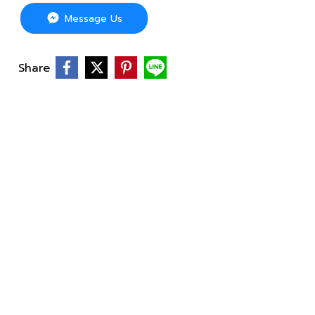
Message Us
Share