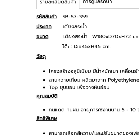
การดูแลรักษา
รายละเอียดสินค้า
รหัสสินค้า
SB-67-359
ประเภท
เตียงสระน้ำ
ขนาด
เตียงสระน้ำ : W180xD70xH72 cm
โต๊ะ : Dia45xH45 cm.
วัสดุ
โครงสร้างอลูมิเนียม มีน้ำหนักเบา เคลื่อนย้
สานหวายเทียม ผลิตมาจาก Polyethylene
Top ยุบขอบ เพื่อวางหินอ่อน
คุณสมบัติ
ทนแดด ทนฝน อายุการใช้งานนาน 5 - 10 
สิทธิพิเศษ
สามารถเลือกสีหวาย/และปรับขนาดของเฟอร