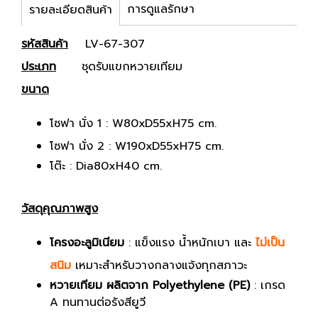
การดูแลรักษา
รายละเอียดสินค้า
รหัสสินค้า
LV-67-307
ประเภท
ชุดรับแขกหวายเทียม
ขนาด
โซฟา นั่ง 1 : W80xD55xH75 cm.
โซฟา นั่ง 2 : W190xD55xH75 cm.
โต๊ะ : Dia80xH40 cm.
วัสดุคุณภาพสูง
โครงอะลูมิเนียม
: แข็งแรง น้ำหนักเบา และ
ไม่เป็น
สนิม
เหมาะสำหรับวางกลางแจ้งทุกสภาวะ
หวายเทียม ผลิตจาก Polyethylene (PE)
: เกรด
A ทนทานต่อรังสียูวี