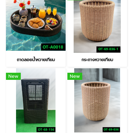
ถาดลอยน้ำหวายเทียม
กระถางหวายเทียม
New
New