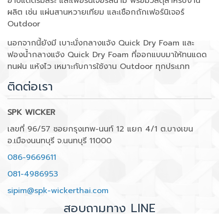
อาบแดดริมสระ และเฟอร์นิเจอร์สนาม พร้อมวัสดุสำหรับงาน
ผลิต เช่น แผ่นสานหวายเทียม และเชือกถักเฟอร์นิเจอร์
Outdoor
นอกจากนี้ยังมี เบาะนั่งกลางแจ้ง Quick Dry Foam และ
ฟองน้ำกลางแจ้ง Quick Dry Foam ที่ออกแบบมาให้ทนแดด
ทนฝน แห้งไว เหมาะกับการใช้งาน Outdoor ทุกประเภท
ติดต่อเรา
SPK WICKER
เลขที่ 96/57 ซอยกรุงเทพ-นนท์ 12 แยก 4/1 ต.บางเขน
อ.เมืองนนทบุรี จ.นนทบุรี 11000
086-9669611
081-4986953
sipim@spk-wickerthai.com
สอบถามทาง LINE