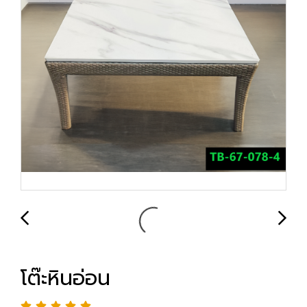
โต๊ะหินอ่อน