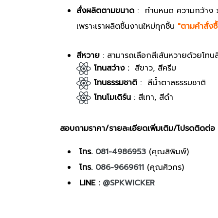
สั่งผลิตตามขนาด
: กำนหนด ความกว้าง 
เพราะเราผลิตชิ้นงานใหม่ทุกชิ้น
"ตามคำสั่งซ
สีหวาย
: สามารถเลือกสีเส้นหวายด้วยโทน
โทนสว่าง :
สีขาว, สีครีม
โทนธรรมชาติ
: สีน้ำตาลธรรมชาติ
โทนโมเดิร์น
: สีเทา, สีดำ
สอบถามราคา/รายละเอียดเพิ่มเติม/โปรดติดต่อ
โทร.
081-4986953
(คุณสิพิมพ์)
โทร.
086-9669611
(คุณศิวกร)
LINE :
@SPKWICKER