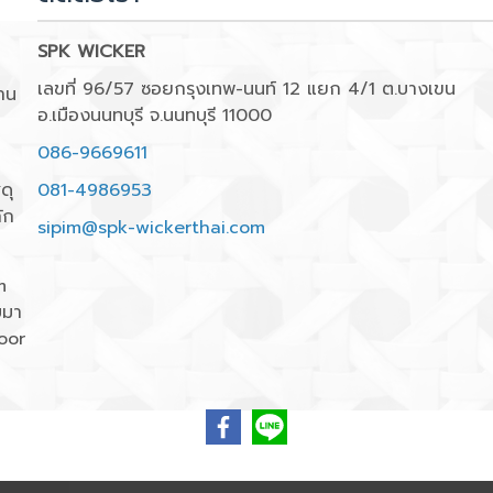
SPK WICKER
เลขที่ 96/57 ซอยกรุงเทพ-นนท์ 12 แยก 4/1 ต.บางเขน
าน
อ.เมืองนนทบุรี จ.นนทบุรี 11000
086-9669611
ดุ
081-4986953
ัก
sipim@spk-wickerthai.com
m
บมา
oor