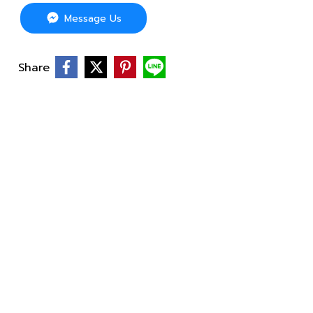
Message Us
Share