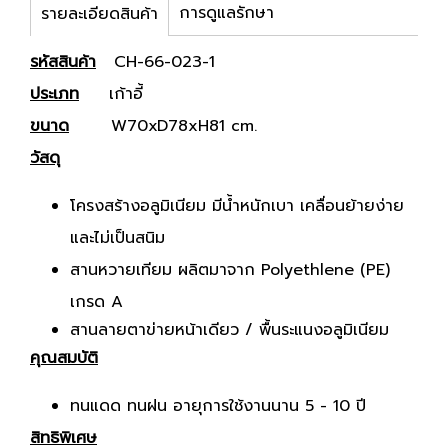
การดูแลรักษา
รายละเอียดสินค้า
รหัสสินค้า
CH-66-023-1
ประเภท
เก้าอี้
ขนาด
W70xD78xH81 cm.
วัสดุ
โครงสร้างอลูมิเนียม มีน้ำหนักเบา เคลื่อนย้ายง่าย
และไม่เป็นสนิม
สานหวายเทียม ผลิตมาจาก Polyethlene (PE)
เกรด A
สานลายตาข่ายหน้าเดียว / พื้นระแนงอลูมิเนียม
คุณสมบัติ
ทนแดด ทนฝน อายุการใช้งานนาน 5 - 10 ปี
สิทธิพิเศษ