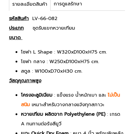
การดูแลรักษา
รายละเอียดสินค้า
รหัสสินค้า
LV-66-082
ประเภท
ชุดรับแขกหวายเทียม
ขนาด
โซฟา L Shape : W320xD100xH75 cm.
โซฟา กลาง : W250xD100xH75 cm.
สตูล : W100xD70xH30 cm.
วัสดุคุณภาพสูง
โครงอะลูมิเนียม
: แข็งแรง น้ำหนักเบา และ
ไม่เป็น
สนิม
เหมาะสำหรับวางกลางแจ้งทุกสภาวะ
หวายเทียม ผลิตจาก Polyethylene (PE)
: เกรด
A ทนทานต่อรังสียูวี
เบาะ Quick Dry Foam
: หนา 4 นิ้ว พร้อมพิงหลัง