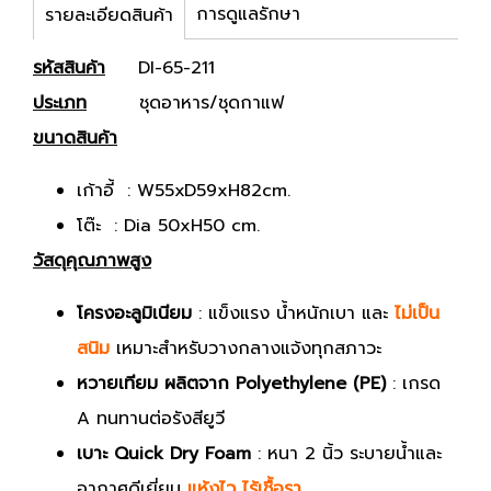
การดูแลรักษา
รายละเอียดสินค้า
รหัสสินค้า
DI-65-211
ประเภท
ชุดอาหาร/ชุดกาแฟ
ขนาดสินค้า
เก้าอี้ : W55xD59xH82cm.
โต๊ะ : Dia 50xH50 cm.
วัสดุคุณภาพสูง
โครงอะลูมิเนียม
: แข็งแรง น้ำหนักเบา และ
ไม่เป็น
สนิม
เหมาะสำหรับวางกลางแจ้งทุกสภาวะ
หวายเทียม ผลิตจาก Polyethylene (PE)
: เกรด
A ทนทานต่อรังสียูวี
เบาะ Quick Dry Foam
: หนา 2 นิ้ว ระบายน้ำและ
อากาศดีเยี่ยม
แห้งไว ไร้เชื้อรา