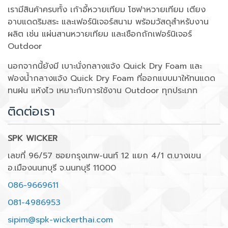
เรามีสินค้าครบทั้ง เก้าอี้หวายเทียม โซฟาหวายเทียม เตียง
อาบแดดริมสระ และเฟอร์นิเจอร์สนาม พร้อมวัสดุสำหรับงาน
ผลิต เช่น แผ่นสานหวายเทียม และเชือกถักเฟอร์นิเจอร์
Outdoor
นอกจากนี้ยังมี เบาะนั่งกลางแจ้ง Quick Dry Foam และ
ฟองน้ำกลางแจ้ง Quick Dry Foam ที่ออกแบบมาให้ทนแดด
ทนฝน แห้งไว เหมาะกับการใช้งาน Outdoor ทุกประเภท
ติดต่อเรา
SPK WICKER
เลขที่ 96/57 ซอยกรุงเทพ-นนท์ 12 แยก 4/1 ต.บางเขน
อ.เมืองนนทบุรี จ.นนทบุรี 11000
086-9669611
081-4986953
sipim@spk-wickerthai.com