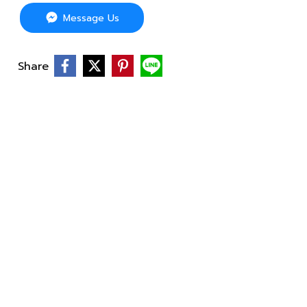
Message Us
Share