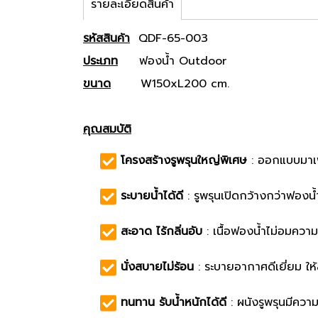
รายละเอียดสินค้า
รหัสสินค้า
QDF-65-003
ประเภท
ฟองน้ำ Outdoor
ขนาด
W150xL200 cm.
คุณสมบัติ
โครงสร้างรูพรุนใหญ่พิเศษ
: ออกแบบมาเพ
ระบายน้ำได้ดี
: รูพรุนเปิดกว้างกว่าฟองน้
สะอาด ไร้กลิ่นอับ
: เนื้อฟองน้ำไม่อมความ
นั่งสบายไม่ร้อน
: ระบายอากาศดีเยี่ยม ให้ส
ทนทาน รับน้ำหนักได้ดี
: ผนังรูพรุนมีควา