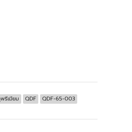
ุพรีเมียม
QDF
QDF-65-003