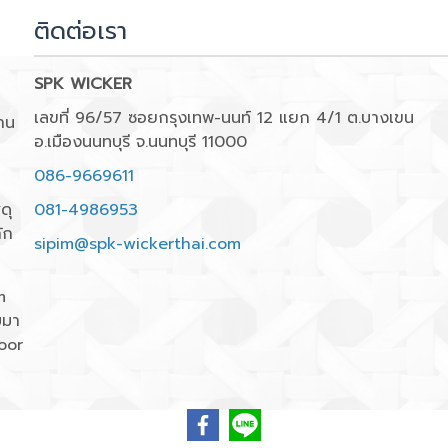
ติดต่อเรา
SPK WICKER
เลขที่ 96/57 ซอยกรุงเทพ-นนท์ 12 แยก 4/1 ต.บางเขน
าน
อ.เมืองนนทบุรี จ.นนทบุรี 11000
086-9669611
ดุ
081-4986953
ัก
sipim@spk-wickerthai.com
m
บมา
oor