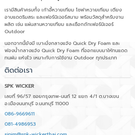
เรามีสินค้าครบทั้ง เก้าอี้หวายเทียม โซฟาหวายเทียม เตียง
อาบแดดริมสระ และเฟอร์นิเจอร์สนาม พร้อมวัสดุสำหรับงาน
ผลิต เช่น แผ่นสานหวายเทียม และเชือกถักเฟอร์นิเจอร์
Outdoor
นอกจากนี้ยังมี เบาะนั่งกลางแจ้ง Quick Dry Foam และ
ฟองน้ำกลางแจ้ง Quick Dry Foam ที่ออกแบบมาให้ทนแดด
ทนฝน แห้งไว เหมาะกับการใช้งาน Outdoor ทุกประเภท
ติดต่อเรา
SPK WICKER
เลขที่ 96/57 ซอยกรุงเทพ-นนท์ 12 แยก 4/1 ต.บางเขน
อ.เมืองนนทบุรี จ.นนทบุรี 11000
086-9669611
081-4986953
sipim@spk-wickerthai.com