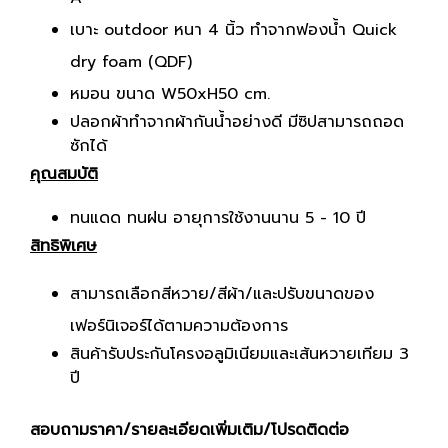
เบาะ outdoor หนา 4 นิ้ว ทำจากฟองน้ำ Quick
dry foam (QDF)
หมอน ขนาด W50xH50 cm.
ปลอกผ้าทำจากผ้ากันน้ำอย่างดี มีซิปสามารถถอด
ซักได้
คุณสมบัติ
ทนแดด ทนฝน อายุการใช้งานนาน 5 - 10 ปี
สิทธิพิเศษ
สามารถเลือกสีหวาย/สีผ้า/และปรับขนาดของ
เฟอร์นิเจอร์ได้ตามความต้องการ
สินค้ารับประกันโครงอลูมิเนียมและเส้นหวายเทียม 3
ปี
สอบถามราคา/รายละเอียดเพิ่มเติม/โปรดติดต่อ