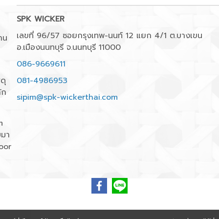
SPK WICKER
เลขที่ 96/57 ซอยกรุงเทพ-นนท์ 12 แยก 4/1 ต.บางเขน
าน
อ.เมืองนนทบุรี จ.นนทบุรี 11000
086-9669611
ดุ
081-4986953
ัก
sipim@spk-wickerthai.com
m
บมา
oor