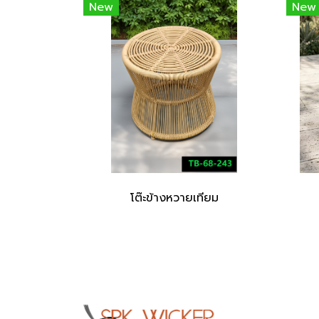
New
New
โต๊ะข้างหวายเทียม