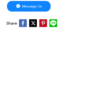
Message Us
Share