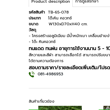
การดูแลรักษา
Product description
รหัสสินค้า
TB-65-078
ประเภท
โต๊ะหิน คอวทซ์
ขนาด
W130xD70xH40 cm.
วัสดุ
- โครงสร้างอลูมิเนียม มีน้ำหนักเบา เคลื่อนย้ายง่
- โต๊ะ หินคอวทซ์
ทนแดด ทนฝน อายุการใช้งานนาน 5 - 1
สีหวายและสีผ้า สามารถเลือกได้ สามารถปรับขนา
ได้ตามความต้องการ
สอบถามราคา/รายละเอียดเพิ่มเติม/โปรด
081-4986953
สินค้าเกี่ยวข้อง