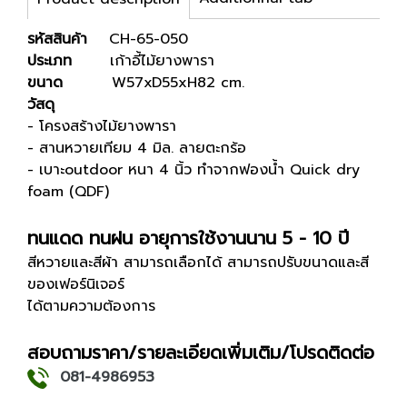
รหัสสินค้า
CH-65-050
ประเภท
เก้าอี้ไม้ยางพารา
ขนาด
W57xD55xH82 cm.
วัสดุ
- โครงสร้างไม้ยางพารา
- สานหวายเทียม 4 มิล. ลายตะกร้อ
- เบาะoutdoor หนา 4 นิ้ว ทำจากฟองน้ำ Quick dry
foam (QDF)
ทนแดด ทนฝน อายุการใช้งานนาน 5 - 10 ปี
สีหวายและสีผ้า สามารถเลือกได้ สามารถปรับขนาดและสี
ของเฟอร์นิเจอร์
ได้ตามความต้องการ
สอบถามราคา/รายละเอียดเพิ่มเติม/โปรดติดต่อ
081-4986953