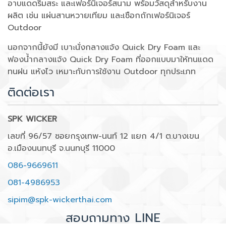
อาบแดดริมสระ และเฟอร์นิเจอร์สนาม พร้อมวัสดุสำหรับงาน
ผลิต เช่น แผ่นสานหวายเทียม และเชือกถักเฟอร์นิเจอร์
Outdoor
นอกจากนี้ยังมี เบาะนั่งกลางแจ้ง Quick Dry Foam และ
ฟองน้ำกลางแจ้ง Quick Dry Foam ที่ออกแบบมาให้ทนแดด
ทนฝน แห้งไว เหมาะกับการใช้งาน Outdoor ทุกประเภท
ติดต่อเรา
SPK WICKER
เลขที่ 96/57 ซอยกรุงเทพ-นนท์ 12 แยก 4/1 ต.บางเขน
อ.เมืองนนทบุรี จ.นนทบุรี 11000
086-9669611
081-4986953
sipim@spk-wickerthai.com
สอบถามทาง LINE