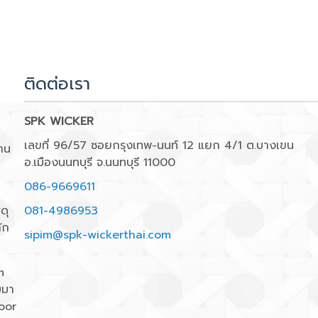
ติดต่อเรา
SPK WICKER
เลขที่ 96/57 ซอยกรุงเทพ-นนท์ 12 แยก 4/1 ต.บางเขน
าน
อ.เมืองนนทบุรี จ.นนทบุรี 11000
086-9669611
ดุ
081-4986953
ัก
sipim@spk-wickerthai.com
m
บมา
oor