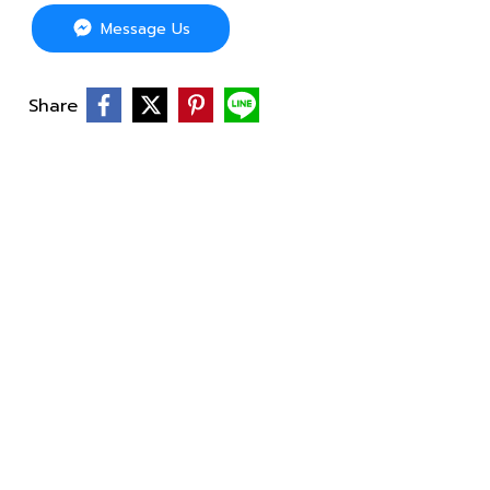
Message Us
Share