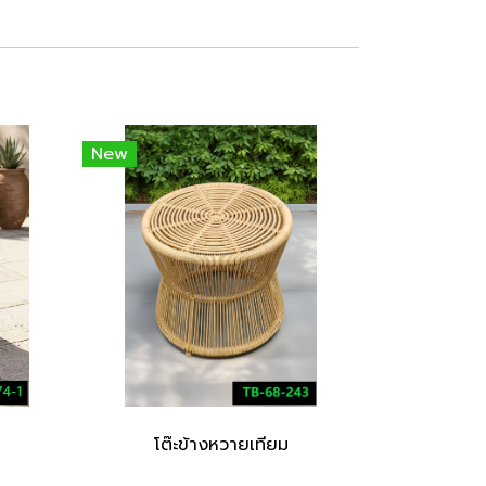
New
โต๊ะข้างหวายเทียม