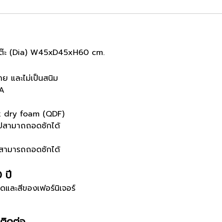
 โต๊ะ (Dia) W45xD45xH60 cm.
าย และไม่เป็นสนิม
 A
ck dry foam (QDF)
ิปสามาถถอดซักได้
W50xH60 cm.
ิปสามารถถอดซักได้
0 ปี
ดและสีของเฟอร์นิเจอร์
ติดต่อ