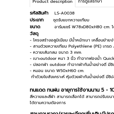
การดูแลรักษา
Product description
รหัสสินค้า
LS-A0038
ประเภท
ชุดรับแขกหวายเทียม
ขนาด
อาร์มแชร์ W78xD80xH80 cm.
วัสดุ
- โครงสร้างอลูมิเนียม มีน้ำหนักเบา เคลื่อนย้ายง่
- สานด้วยหวายเทียม Polyethlene (PE) เกรด
- หวายเส้นกลม ขนาด 3 mm.
- เบาะoutdoor หนา 3 นิ้ว ทำจากฟองน้ำ Qui
- ปลอกผ้า outdoor ทำจากผ้ากันน้ำอย่างดี มีซ
- หมอน ขนาด 
ทำด้วยใยสังเคราะห์ หุ้มด้วยผ้ากันน้ำอย่งดี มีซ
ทนแดด ทนฝน อายุการใช้งานนาน 5 - 1
สีหวายและสีผ้า สามารถเลือกได้ สามารถปรับขนา
ได้ตามความต้องการ
สอบถามราคา/รายละเอียดเพิ่มเติม/โปรด