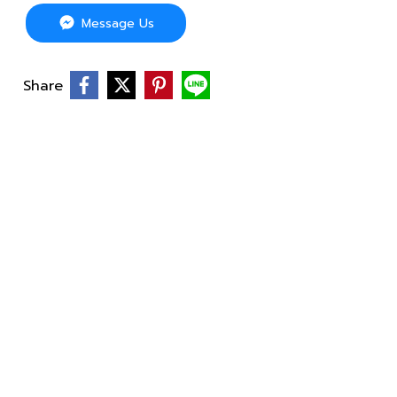
Message Us
Share