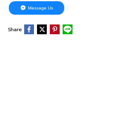
Message Us
Share