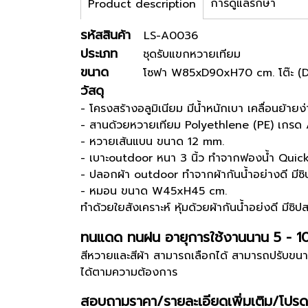
การดูแลรักษา
Product description
รหัสสินค้า
LS-A0036
ประเภท
ชุดรับแขกหวายเทียม
ขนาด
โซฟา W85xD90xH70 cm. โต๊ะ (D
วัสดุ
- โครงสร้างอลูมิเนียม มีน้ำหนักเบา เคลื่อนย้ายง่
- สานด้วยหวายเทียม Polyethlene (PE) เกรด
- หวายเส้นแบน ขนาด 12 mm.
- เบาะoutdoor หนา 3 นิ้ว ทำจากฟองน้ำ Qui
- ปลอกผ้า outdoor ทำจากผ้ากันน้ำอย่างดี มีซ
- หมอน ขนาด W45xH45 cm.
ทำด้วยใยสังเคราะห์ หุ้มด้วยผ้ากันน้ำอย่งดี มีซ
ทนแดด ทนฝน อายุการใช้งานนาน 5 - 1
สีหวายและสีผ้า สามารถเลือกได้ สามารถปรับขนา
ได้ตามความต้องการ
สอบถามราคา/รายละเอียดเพิ่มเติม/โปรด