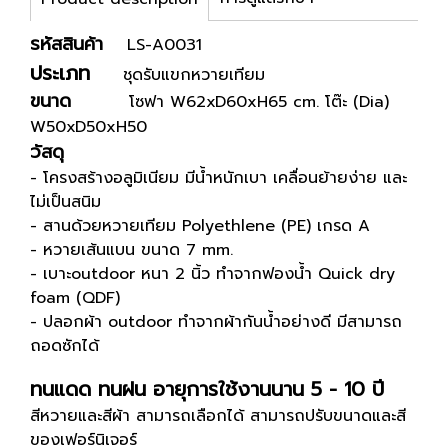
รหัสสินค้า
LS-A0031
ประเภท
ชุดรับแขกหวายเทียม
ขนาด
โซฟา W62xD60xH65 cm. โต๊ะ (Dia)
W50xD50xH50
วัสดุ
- โครงสร้างอลูมิเนียม มีน้ำหนักเบา เคลื่อนย้ายง่าย และ
ไม่เป็นสนิม
- สานด้วยหวายเทียม Polyethlene (PE) เกรด A
- หวายเส้นแบน ขนาด 7 mm.
- เบาะoutdoor หนา 2 นิ้ว ทำจากฟองน้ำ Quick dry
foam (QDF)
- ปลอกผ้า outdoor ทำจากผ้ากันน้ำอย่างดี มีสามารถ
ถอดซักได้
ทนแดด ทนฝน อายุการใช้งานนาน 5 - 10 ปี
สีหวายและสีผ้า สามารถเลือกได้ สามารถปรับขนาดและสี
ของเฟอร์นิเจอร์