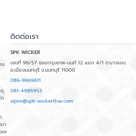
ติดต่อเรา
SPK WICKER
เลขที่ 96/57 ซอยกรุงเทพ-นนท์ 12 แยก 4/1 ต.บางเขน
าน
อ.เมืองนนทบุรี จ.นนทบุรี 11000
086-9669611
ดุ
081-4986953
ัก
sipim@spk-wickerthai.com
m
บมา
oor