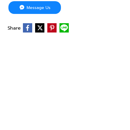
Message Us
Share