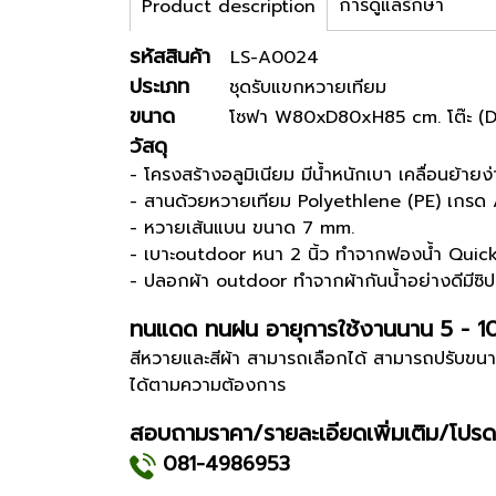
การดูแลรักษา
Product description
รหัสสินค้า
LS-A0024
ประเภท
ชุดรับแขกหวายเทียม
ขนาด
โซฟา W80xD80xH85 cm. โต๊ะ (Di
วัสดุ
- โครงสร้างอลูมิเนียม มีน้ำหนักเบา เคลื่อนย้ายง่
- สานด้วยหวายเทียม Polyethlene (PE) เกรด
- หวายเส้นแบน ขนาด 7 mm.
- เบาะoutdoor หนา 2 นิ้ว ทำจากฟองน้ำ Qui
- ปลอกผ้า outdoor ทำจากผ้ากันน้ำอย่างดีมีซิ
ทนแดด ทนฝน อายุการใช้งานนาน 5 - 1
สีหวายและสีผ้า สามารถเลือกได้ สามารถปรับขนา
ได้ตามความต้องการ
สอบถามราคา/รายละเอียดเพิ่มเติม/โปรด
081-4986953