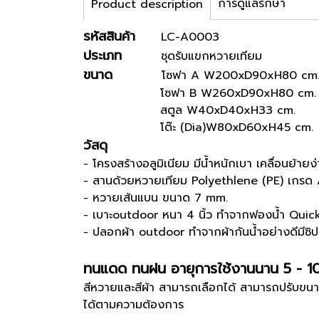
การดูแลรักษา
Product description
รหัสสินค้า
LC-A0003
ประเภท
ชุดรับแขกหวายเทียม
ขนาด
โซฟา A W200xD90xH80 cm
โซฟา B W260xD90xH80 c
สตูล W40xD40xH33 cm.
โต๊ะ (Dia)W80xD60xH45 cm.
วัสดุ
- โครงสร้างอลูมิเนียม มีน้ำหนักเบา เคลื่อนย้ายง่
- สานด้วยหวายเทียม Polyethlene (PE) เกรด
- หวายเส้นแบน ขนาด 7 mm.
- เบาะoutdoor หนา 4 นิ้ว ทำจากฟองน้ำ Qui
- ปลอกผ้า outdoor ทำจากผ้ากันน้ำอย่างดีมีซิ
ทนแดด ทนฝน อายุการใช้งานนาน 5 - 1
สีหวายและสีผ้า สามารถเลือกได้ สามารถปรับขนา
ได้ตามความต้องการ