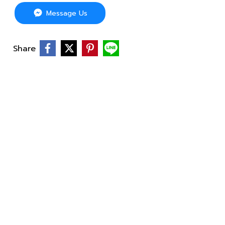
Message Us
Share