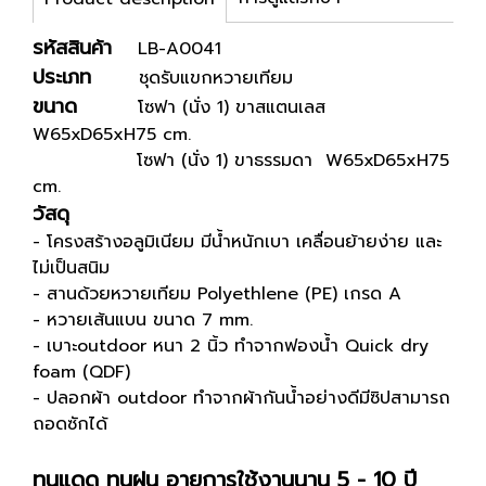
รหัสสินค้า
LB-A0041
ประเภท
ชุดรับแขกหวายเทียม
ขนาด
โซฟา (นั่ง 1) ขาสแตนเลส
W65xD65xH75 cm.
โซฟา (นั่ง 1) ขาธรรมดา W65xD65xH75
cm.
วัสดุ
- โครงสร้างอลูมิเนียม มีน้ำหนักเบา เคลื่อนย้ายง่าย และ
ไม่เป็นสนิม
- สานด้วยหวายเทียม Polyethlene (PE) เกรด A
- หวายเส้นแบน ขนาด 7 mm.
- เบาะoutdoor หนา 2 นิ้ว ทำจากฟองน้ำ Quick dry
foam (QDF)
- ปลอกผ้า outdoor ทำจากผ้ากันน้ำอย่างดีมีซิปสามารถ
ถอดซักได้
ทนแดด ทนฝน อายุการใช้งานนาน 5 - 10 ปี