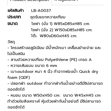
รหัสสินค้า
LB-A0037
ประเภท
ชุดรับแขกหวายเทียม
ขนาด
โซฟา (นั่ง 1) W85xD85xH85 cm.
โซฟา (นั่ง 2) W150xD85xH85 cm.
โต๊ะ W80xD60xH45 cm.
วัสดุ
- โครงสร้างอลูมิเนียม มีน้ำหนักเบา เคลื่อนย้ายง่าย และ
ไม่เป็นสนิม
- สานด้วยหวายเทียม Polyethlene (PE) เกรด A
- หวายเส้นแบน ขนาด 6 mm.
- เบาะoutdoor หนา 4 นิ้ว ทำจากฟองน้ำ Quick dry
foam (QDF)
- ปลอกผ้า outdoor ทำจากผ้ากันน้ำอย่างดีมีซิปสามารถ
ถอดซักได้
- หมอน ขนาด W50xH50 cm. ขนาด W45xH45 cm
ทำด้วยใยสังเคราะห์ หุ้มด้วยผ้ากันน้ำอย่งดี มีซิปสามารถ
ถอดซักได้