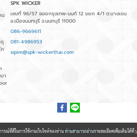
SPK WICKER
เลขที่ 96/57 ซอยกรุงเทพ-นนท์ 12 แยก 4/1 ต.บางเขน
าน
อ.เมืองนนทบุรี จ.นนทบุรี 11000
086-9669611
ดุ
081-4986953
ัก
sipim@spk-wickerthai.com
m
บมา
oor
บการณ์ที่ดีในการใช้งานเว็บไซต์ของท่าน ท่านสามารถอ่านรายละเอียดเพิ่มเติมได้ที่
Powered by
MakeWebEasy.com