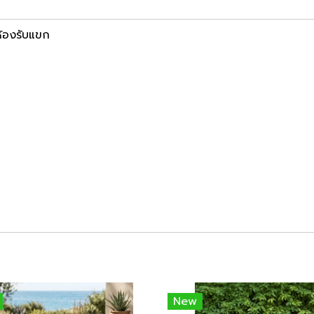
ห้องรับแขก
New