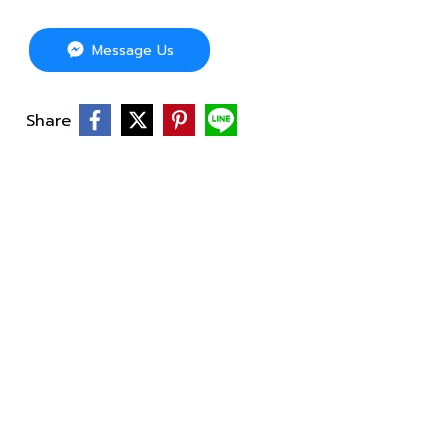
Message Us
Share