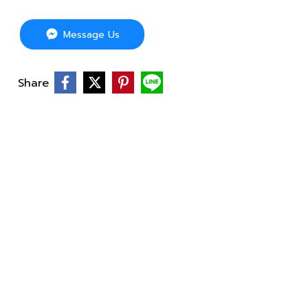
Message Us
Share