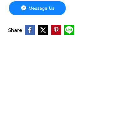
Message Us
Share